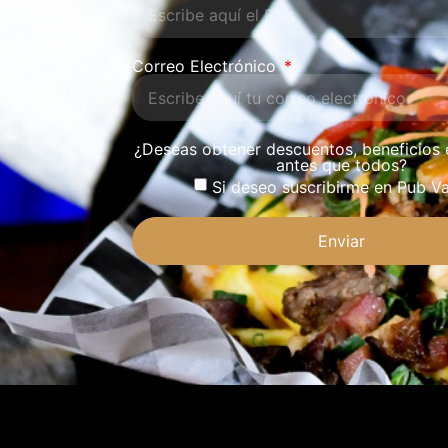
Correo Electrónico
¿Deseas obtener descuentos, beneficios 
antes que todos?
Si deseo suscribirme en Pub Va
Enviar