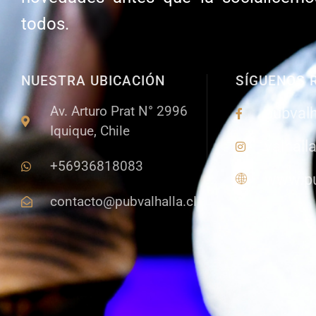
todos.
NUESTRA UBICACIÓN
SÍGUENOS 
Av. Arturo Prat N° 2996
pubvalh
Iquique, Chile
valhall
+56936818083
www.pu
contacto@pubvalhalla.cl