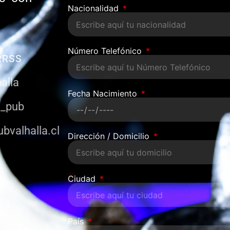
Nacionalidad
Número Telefónico
RRSS
alla
Fecha Nacimiento
a_pub
bvalhalla.cl
Dirección / Domicilio
Ciudad
País