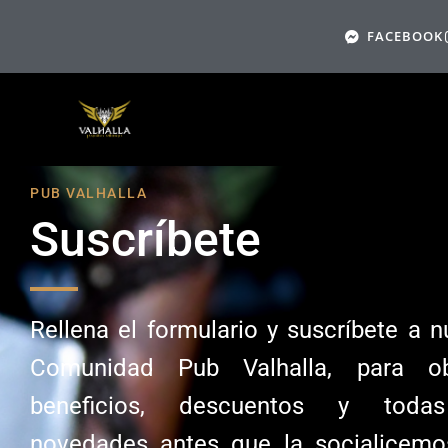
FACEBOOK
PUB VALHALLA
Suscríbete
Rellena el formulario y suscríbete a n
Comunidad Pub Valhalla, para ob
beneficios, descuentos y toda
novedades antes que la socialicem