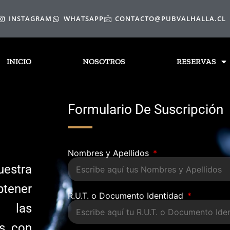
INSTAGRAM
WHATSAPP
CONTACTO@PUBVALHALLA.CL
INICIO
NOSOTROS
RESERVAS
Formulario De Suscripción
Nombres y Apellidos
uestra
tener
R.U.T. o Documento Identidad
s las
os con